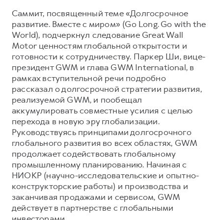
Саммит, посвященный теме «Долгосрочное
Тест-драйв
СЕРВИСНОЕ ОБСЛУЖИВАНИЕ
О дилере
развитие. Вместе с миром» (Go Long. Go with the
Трейд-ин
Нулевое ТО
Наша команда
World), подчеркнул следование Great Wall
DARGO
DARGO X
Motor ценностям глобальной открытости и
Программа «Помощь на дороге»
Контакты
от 3 199 000 ₽
от 3 499 000 ₽
готовности к сотрудничеству. Паркер Ши, вице-
КРЕДИТ И СТРАХОВАНИЕ
Регламенты технического обслуживания
президент GWM и глава GWM International, в
рамках вступительной речи подробно
Кредитный калькулятор
Электронный ПТС
рассказал о долгосрочной стратегии развития,
Страхование
реализуемой GWM, и пообещал
Кредит
аккумулировать совместные усилия с целью
ПОДДЕРЖКА
F7
перехода в новую эру глобализации.
F7X
GWM Безопасность
от 2 899 000 ₽
от 3 599 000 ₽
Руководствуясь принципами долгосрочного
КОРПОРАТИВНЫМ КЛИЕНТАМ
Гарантия HAVAL
глобального развития во всех областях, GWM
продолжает содействовать глобальному
Для малого бизнеса
Мобильное приложение GWM
промышленному планированию. Начиная с
Корпоративным клиентам
Программа «HAVAL Защита+»
НИОКР (научно-исследовательские и опытно-
конструкторские работы) и производства и
Крупным корпоративным клиентам
Руководства по эксплуатации
заканчивая продажами и сервисом, GWM
POER
от 3 449 000 ₽
Система управления автопарком
Подписки
действует в партнерстве с глобальными
инвесторами.