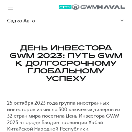
Садко Авто
ДЕНЬ ИНВЕСТОРА
GWM 2023: ПУТЬ GWM
Модели
Покупателям
Владельцам
Спецпредложения
О дилере
К ДОЛГОСРОЧНОМУ
ГЛОБАЛЬНОМУ
УСПЕХУ
ВЫБОР И ПОКУПКА
СЕРВИС
СПЕЦПРЕДЛОЖЕНИЯ
БРЕНД HAVAL
Автомобили в наличии
Все о сервисе
Покупателям
О бренде
25 октября 2023 года группа иностранных
Конфигуратор HAVAL
Запись на сервис
Владельцам
Новости
инвесторов из числа 300 ключевых дилеров из
M6
Аксессуары HAVAL
Моторное масло
О GWM
JOLION
32 стран мира посетила День Инвестора GWM
от 2 049 000 ₽
от 2 049 000 ₽
Каталоги и прайс-листы
Стоимость ТО
2023 в городе Баодин провинции Хэбэй
Китайской Народной Республики.
Программа «HAVAL Защита+»
ИНФОРМАЦИЯ О ДИЛЕРЕ