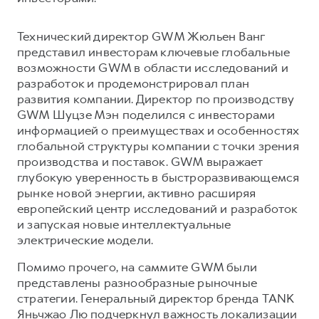
Сервис для корпоративных клиентов
HAVAL Лизинг
АКСЕССУАРЫ HAVAL
Технический директор GWM Жюльен Ванг
Автомобильные аксессуары
представил инвесторам ключевые глобальные
возможности GWM в области исследований и
АКСЕССУАРЫ HAVAL
Коллекция CITY
разработок и продемонстрировал план
Автомобильные аксессуары
Коллекция Базовая
развития компании. Директор по производству
GWM Шуцзе Мэн поделился с инвесторами
Коллекция CITY
Коллекция Детская
информацией о преимуществах и особенностях
Коллекция Базовая
глобальной структуры компании с точки зрения
производства и поставок. GWM выражает
Коллекция Детская
глубокую уверенность в быстроразвивающемся
рынке новой энергии, активно расширяя
европейский центр исследований и разработок
и запуская новые интеллектуальные
электрические модели.
Помимо прочего, на саммите GWM были
представлены разнообразные рыночные
стратегии. Генеральный директор бренда TANK
Яньчжао Лю подчеркнул важность локализации