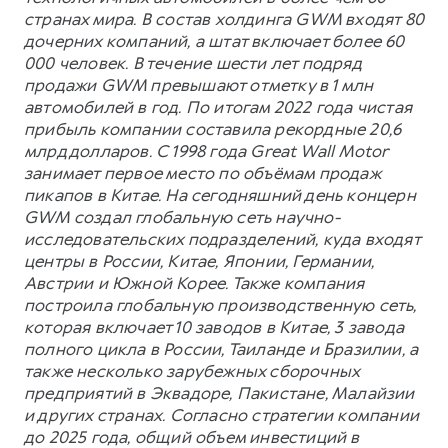
странах мира. В состав холдинга GWM входят 80
дочерних компаний, а штат включает более 60
000 человек. В течение шести лет подряд
продажи GWM превышают отметку в 1 млн
автомобилей в год. По итогам 2022 года чистая
прибыль компании составила рекордные 20,6
млрд долларов. С 1998 года Great Wall Motor
занимает первое место по объёмам продаж
пикапов в Китае. На сегодняшний день концерн
GWM создал глобальную сеть научно-
исследовательских подразделений, куда входят
центры в России, Китае, Японии, Германии,
Австрии и Южной Корее. Также компания
построила глобальную производственную сеть,
которая включает 10 заводов в Китае, 3 завода
полного цикла в России, Таиланде и Бразилии, а
также несколько зарубежных сборочных
предприятий в Эквадоре, Пакистане, Малайзии
и других странах. Согласно стратегии компании
до 2025 года, общий объем инвестиций в