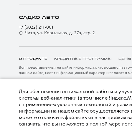
САДКО АВТО
+7 (3022) 211-001
Чита, ул. Ковыльная, д. 27а, стр. 2
О ПРОДУКТЕ
КРЕДИТНЫЕ ПРОГРАММЫ
ЦЕНЫ
Вся представленная на сайте информация, касающаяся автомо
данном сайте, носят информационный характер и являются м
подробной информации просьба обращаться к ближайшему офиц
****На некоторых автомобилях HAVAL может отсутствовать с
Показать все
данном сайте информация может быть изменена в любое врем
*5 лет поддержки включают 3 года гарантии и 2 года дополни
Для обеспечения оптимальной работы и улучш
описанных в сервисной книжке владельца автомобиля и на да
системы веб-аналитики (в том числе Яндекс.М
внесения изменений в гарантийную политику без предварител
с применением указанных технологий и разм
© 2026 ООО «Грейт Волл Мотор Рус»
Политика
информации на нашем сайте осуществляется 
© 2026 ООО «Садко АВТО»
можете отключить файлы куки в настройках в
означать, что вы не можете в полной мере исп