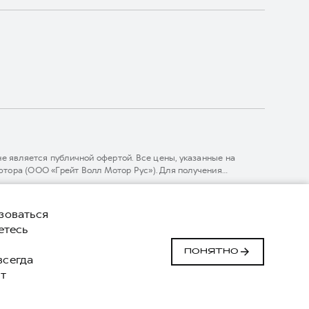
 является публичной офертой. Все цены, указанные на
тора (ООО «Грейт Волл Мотор Рус»). Для получения
линии 8 (800) 511-59-86, либо на сайте. Опубликованная на
ГЛОНАСС).
комительный характер. При наличии расхождений в условиях,
зоваться
нижке. ООО «Грейт Волл Мотор Рус» оставляет за собой право
етесь
й
Сделано в ПЕРКС
ПОНЯТНО
 всегда
т