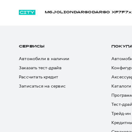
M6
JOLION
DARGO
DARGO Х
F7
F7x
СЕРВИСЫ
ПОКУП
Автомобили в наличии
Автомоби
Заказать тест-драйв
Конфигур
Рассчитать кредит
Аксессуа
Записаться на сервис
Каталоги
Програм
Тест-дра
Трейд-ин
Кредитны
Страхова