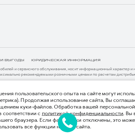
 И ВЫГОДЫ
ЮРИДИЧЕСКАЯ ИНФОРМАЦИЯ
билей и сервисного обслуживания, носит информационный характер и не
аксимально рекомендуемыми розничными ценами по расчетам дистрибью
иальному дилеру ООО «Грейт Волл Мотор Рус» либо по телефону Горячей 
истема / устройство вызова экстренных оперативных служб (блок ЭРА-
я без предварительного уведомления.
тельной сервисной поддержки. Информация в данном разделе носит озна
ения пользовательского опыта на сайте могут исполь
нной странице, приоритет отдается сведениям, указанным в сервисной к
етрика). Продолжая использование сайта, Вы соглаша
ьного уведомления.
ещением куки-файлов. Обработка вашей персонально
 конфиденциальности
Юридическая информация
в соответствии с
политикой конфиденциальности
. Вы
ашего браузера. Если файлы куки отключены, это може
ользовать все функции нашего сайта.