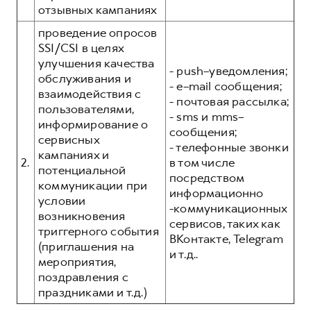
отзывных кампаниях
проведение опросов
SSI/CSI в целях
улучшения качества
- push–уведомления;
обслуживания и
- e–mail сообщения;
взаимодействия с
- почтовая рассылка;
пользователями,
- sms и mms–
информирование о
сообщения;
сервисных
- телефонные звонки
кампаниях и
2.
в том числе
потенциальной
посредством
коммуникации при
информационно
условии
-коммуникационных
возникновения
сервисов, таких как
триггерного события
ВКонтакте, Telegram
(приглашения на
и т.д..
мероприятия,
поздравления с
праздниками и т.д.)