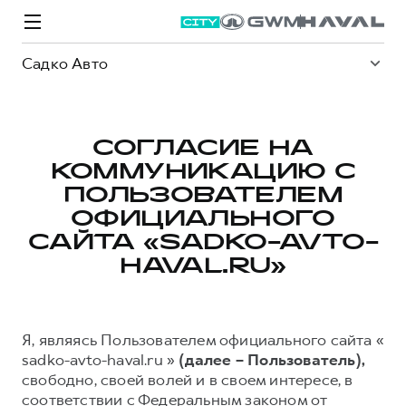
Садко Авто
СОГЛАСИЕ НА
КОММУНИКАЦИЮ С
Модели
Покупателям
Владельцам
Спецпредложения
О дилере
ПОЛЬЗОВАТЕЛЕМ
ОФИЦИАЛЬНОГО
САЙТА «SADKO-AVTO-
ВЫБОР И ПОКУПКА
СЕРВИС
СПЕЦПРЕДЛОЖЕНИЯ
БРЕНД HAVAL
HAVAL.RU»
Автомобили в наличии
Все о сервисе
Покупателям
О бренде
Конфигуратор HAVAL
Запись на сервис
Владельцам
Новости
Я, являясь Пользователем официального сайта «
M6
Аксессуары HAVAL
Моторное масло
О GWM
JOLION
sadko-avto-haval.ru »
(далее – Пользователь),
от 2 049 000 ₽
от 2 049 000 ₽
Каталоги и прайс-листы
Стоимость ТО
свободно, своей волей и в своем интересе, в
соответствии с Федеральным законом от
Программа «HAVAL Защита+»
ИНФОРМАЦИЯ О ДИЛЕРЕ