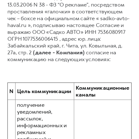
13.03.2006 N 38 - ФЗ “О рекламе”, посредством
Тест-драйв
СЕРВИСНОЕ ОБСЛУЖИВАНИЕ
О дилере
проставления «галочки» в соответствующем
чек – боксе на официальном сайте « sadko-avto-
Трейд-ин
Нулевое ТО
Наша команда
haval.ru », подписываю настоящее Согласие и
DARGO
DARGO X
Программа «Помощь на дороге»
Контакты
выражаю ООО «Садко АВТО» ИНН 7536080917
от 3 199 000 ₽
от 3 499 000 ₽
ОГРН 1077536006415 , адрес юр. лица:
КРЕДИТ И СТРАХОВАНИЕ
Регламенты технического обслуживания
Забайкальский край, г. Чита, ул. Ковыльная, д.
Кредитный калькулятор
Электронный ПТС
27а, стр. 2
(далее - Компания)
согласие на
коммуникацию на следующих условиях:
Страхование
Кредит
ПОДДЕРЖКА
F7
F7X
GWM Безопасность
от 2 899 000 ₽
от 3 599 000 ₽
Коммуникационные
КОРПОРАТИВНЫМ КЛИЕНТАМ
Гарантия HAVAL
N
Цель коммуникации
каналы
Для малого бизнеса
Мобильное приложение GWM
получение
Корпоративным клиентам
Программа «HAVAL Защита+»
уведомлений,
рассылок,
Крупным корпоративным клиентам
Руководства по эксплуатации
POER
информационных и
от 3 449 000 ₽
Система управления автопарком
Подписки
рекламных