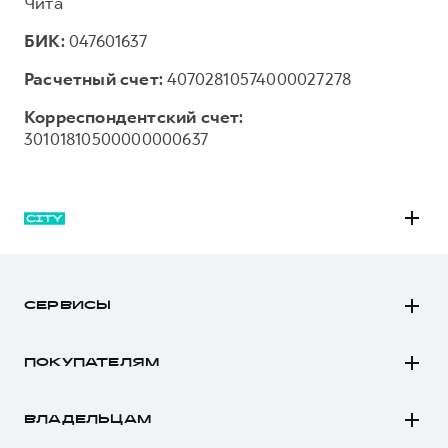
Чита
БИК:
047601637
Расчетный счет:
40702810574000027278
Корреспондентский счет:
30101810500000000637
M6
JOLION
СЕРВИСЫ
DARGO
Автомобили в наличии
DARGO Х
ПОКУПАТЕЛЯМ
Заказать тест-драйв
F7
Автомобили в наличии
Рассчитать кредит
F7x
ВЛАДЕЛЬЦАМ
Конфигуратор HAVAL
Записаться на сервис
POER