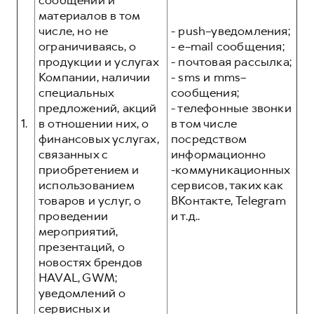
сообщений и
Сервис для корпоративных клиентов
материалов в том
HAVAL Лизинг
АКСЕССУАРЫ HAVAL
числе, но не
- push–уведомления;
ограничиваясь, о
- e–mail сообщения;
Автомобильные аксессуары
продукции и услугах
- почтовая рассылка;
АКСЕССУАРЫ HAVAL
Коллекция CITY
Компании, наличии
- sms и mms–
специальных
сообщения;
Автомобильные аксессуары
Коллекция Базовая
предложений, акций
- телефонные звонки
Коллекция CITY
Коллекция Детская
1.
в отношении них, о
в том числе
Коллекция Базовая
финансовых услугах,
посредством
связанных с
информационно
Коллекция Детская
приобретением и
-коммуникационных
использованием
сервисов, таких как
товаров и услуг, о
ВКонтакте, Telegram
проведении
и т.д..
мероприятий,
презентаций, о
новостях брендов
HAVAL, GWM;
уведомлений о
сервисных и