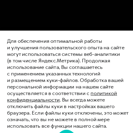
Для обеспечения оптимальной работы
и улучшения пользовательского опыта на сайте
могут использоваться системы веб-аналитики
(в том числе Яндекс.Метрика). Продолжая
использование сайта, Вы соглашаетесь
с применением указанных технологий
HAVAL КРЕДИТ
и размещением куки-файлов. Обработка вашей
персональной информации на нашем сайте
ПОЛНАЯ СТОИМОСТЬ КРЕДИТА (ЗАЙМА)
осуществляется в соответствии с
политикой
В % ГОДОВЫХ ОТ 0,01% ДО 15,808%
конфиденциальности
. Вы всегда можете
ОЦЕНИВАЙТЕ СВОИ ФИНАНСОВЫЕ
отключить файлы куки в настройках вашего
ВОЗМОЖНОСТИ И РИСКИ
браузера. Если файлы куки отключены, это может
КРЕДИТ ОТ 0,01%
означать, что вы не можете в полной мере
использовать все функции нашего сайта.
ЗАЯВКА НА РАСЧЁТ КРЕДИТА