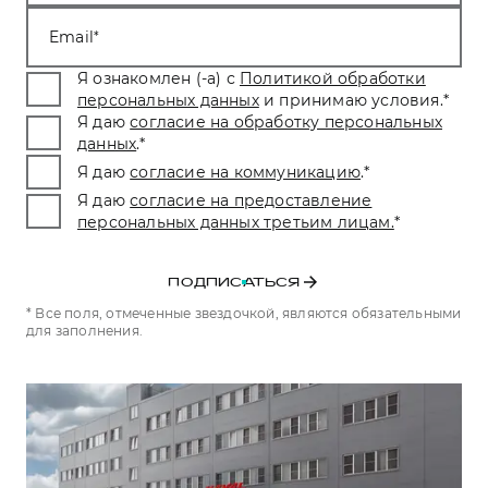
Тест-драйв
СЕРВИСНОЕ ОБСЛУЖИВАНИЕ
О дилере
Email
Трейд-ин
Нулевое ТО
Наша команда
Я ознакомлен (-а) с
Политикой обработки
DARGO
DARGO X
персональных данных
и принимаю условия.
*
Программа «Помощь на дороге»
Контакты
от 3 199 000 ₽
от 3 499 000 ₽
Я даю
согласие на обработку персональных
КРЕДИТ И СТРАХОВАНИЕ
Регламенты технического обслуживания
данных
.
*
Я даю
согласие на коммуникацию
.
*
Кредитный калькулятор
Электронный ПТС
Я даю
согласие на предоставление
Страхование
персональных данных третьим лицам.
*
Кредит
ПОДДЕРЖКА
F7
F7X
GWM Безопасность
от 2 899 000 ₽
от 3 599 000 ₽
ПОДПИСАТЬСЯ
КОРПОРАТИВНЫМ КЛИЕНТАМ
Гарантия HAVAL
* Все поля, отмеченные звездочкой, являются обязательными
для заполнения.
Для малого бизнеса
Мобильное приложение GWM
Корпоративным клиентам
Программа «HAVAL Защита+»
Крупным корпоративным клиентам
Руководства по эксплуатации
POER
от 3 449 000 ₽
Система управления автопарком
Подписки